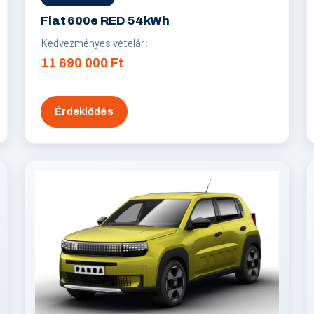
Fiat 600e RED 54kWh
Kedvezményes vételár:
11 690 000 Ft
Érdeklődés