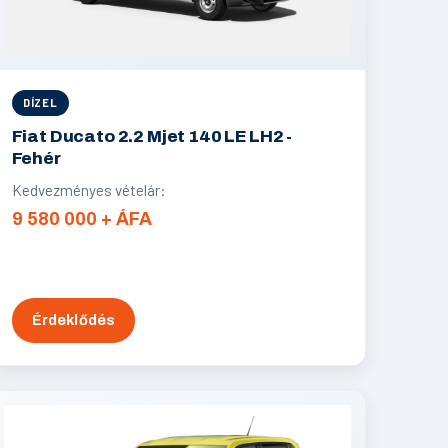
DÍZEL
Fiat Ducato 2.2 Mjet 140 LE LH2 -
Fehér
Kedvezményes vételár:
9 580 000 + ÁFA
Érdeklődés