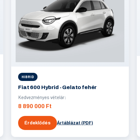
HIBRID
Fiat 600 Hybrid - Gelato fehér
Kedvezményes vételár:
8 890 000 Ft
Érdeklődés
Ártáblázat (PDF)