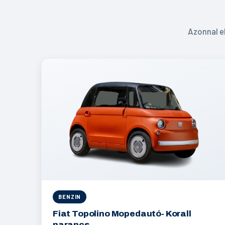
Azonnal e
BENZIN
Fiat Topolino Mopedautó- Korall
narancs