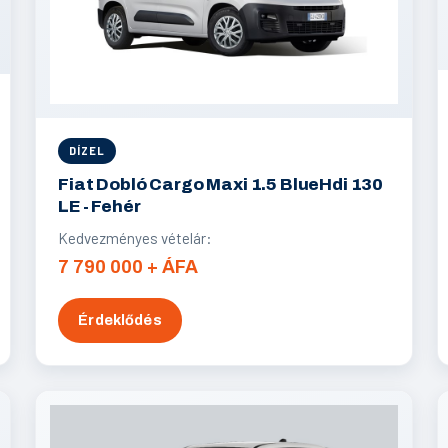
DÍZEL
Fiat Dobló Cargo Maxi 1.5 BlueHdi 130
LE - Fehér
Kedvezményes vételár:
7 790 000 + ÁFA
Érdeklődés