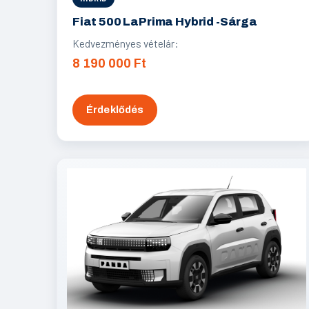
Fiat 500 LaPrima Hybrid -Sárga
Kedvezményes vételár:
8 190 000 Ft
Érdeklődés