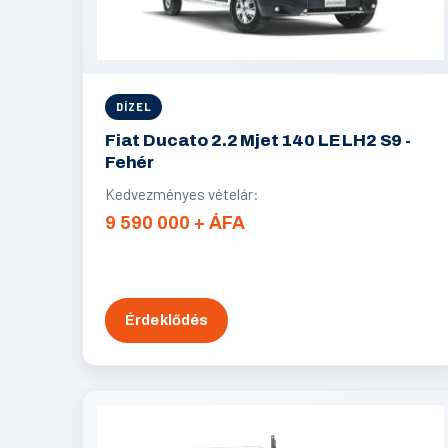
DÍZEL
Fiat Ducato 2.2 Mjet 140 LE LH2 S9 -
Fehér
Kedvezményes vételár:
9 590 000 + ÁFA
Érdeklődés