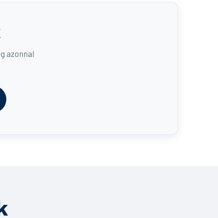
k
eg azonnal
k