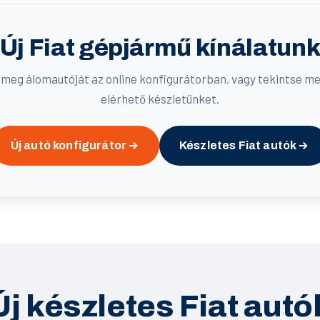
Új Fiat gépjármű kínálatun
meg álomautóját az online konfigurátorban, vagy tekintse m
elérhető készletünket.
Új autó konfigurátor
Készletes Fiat autók
Új készletes Fiat autó