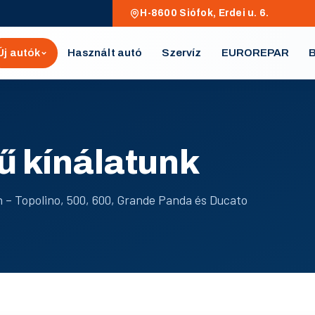
H-8600 Siófok, Erdei u. 6.
Új autók
Használt autó
Szervíz
EUROREPAR
B
ű kínálatunk
 – Topolino, 500, 600, Grande Panda és Ducato