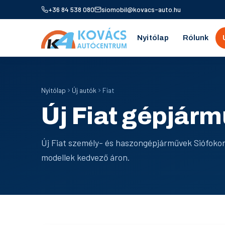
+36 84 538 080
siomobil@kovacs-auto.hu
Nyitólap
Rólunk
Nyitólap
Új autók
Fiat
Új Fiat gépjárm
Új Fiat személy- és haszongépjárművek Siófokon
modellek kedvező áron.