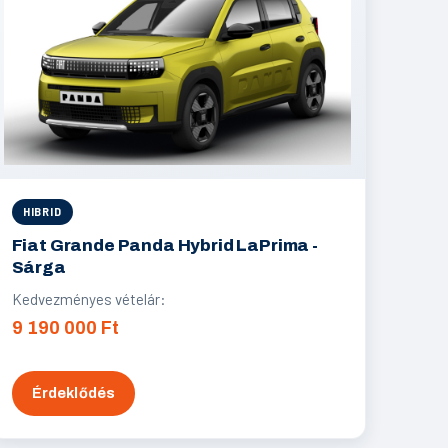
HIBRID
Fiat Grande Panda Hybrid LaPrima -
Sárga
Kedvezményes vételár:
9 190 000 Ft
Érdeklődés