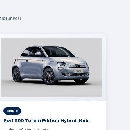
zletünket!
HIBRID
Fiat 500 Torino Edition Hybrid -Kék
Kedvezményes vételár: